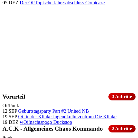
05.DEZ
Der Oi!Topische Jahresabschluss
Comicaze
Vorurteil
3 Auftritte
Oi!
Punk
12.SEP
Geburtstagsparty Part #2
United NB
19.SEP
Oi! in der Klinke
Jugendkulturzentrum Die Klinke
19.DEZ
wOi!nachtspogo
Duckstop
A.C.K - Allgemeines Chaos Kommando
2 Auftritte
Punk