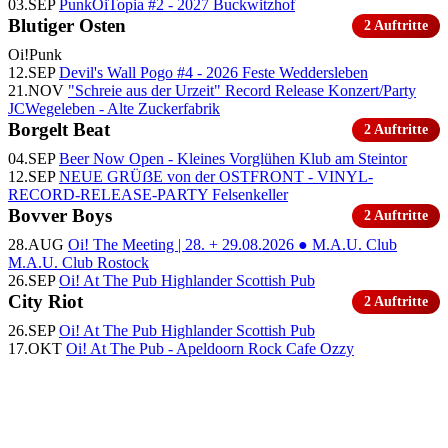
03.SEP
PunkOiTopia #2 - 2027
Buckwitzhof
Blutiger Osten
2 Auftritte
Oi!
Punk
12.SEP
Devil's Wall Pogo #4 - 2026
Feste Weddersleben
21.NOV
"Schreie aus der Urzeit" Record Release Konzert/Party
JCWegeleben - Alte Zuckerfabrik
Borgelt Beat
2 Auftritte
04.SEP
Beer Now Open - Kleines Vorglühen
Klub am Steintor
12.SEP
NEUE GRÜẞE von der OSTFRONT - VINYL-
RECORD-RELEASE-PARTY
Felsenkeller
Bovver Boys
2 Auftritte
28.AUG
Oi! The Meeting | 28. + 29.08.2026 ● M.A.U. Club
M.A.U. Club Rostock
26.SEP
Oi! At The Pub
Highlander Scottish Pub
City Riot
2 Auftritte
26.SEP
Oi! At The Pub
Highlander Scottish Pub
17.OKT
Oi! At The Pub - Apeldoorn
Rock Cafe Ozzy