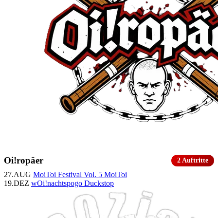
Oi!ropäer
2 Auftritte
27.AUG
MoiToi Festival Vol. 5
MoiToi
19.DEZ
wOi!nachtspogo
Duckstop