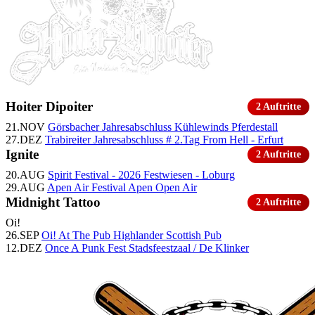
Hoiter Dipoiter
2 Auftritte
21.NOV
Görsbacher Jahresabschluss
Kühlewinds Pferdestall
27.DEZ
Trabireiter Jahresabschluss # 2.Tag
From Hell - Erfurt
Ignite
2 Auftritte
20.AUG
Spirit Festival - 2026
Festwiesen - Loburg
29.AUG
Apen Air Festival
Apen Open Air
Midnight Tattoo
2 Auftritte
Oi!
26.SEP
Oi! At The Pub
Highlander Scottish Pub
12.DEZ
Once A Punk Fest
Stadsfeestzaal / De Klinker