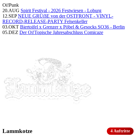
Oi!
Punk
20.AUG
Spirit Festival - 2026
Festwiesen - Loburg
12.SEP
NEUE GRÜẞE von der OSTFRONT - VINYL-
RECORD-RELEASE-PARTY
Felsenkeller
03.OKT
Biertoifel x Grenzer x Pöbel & Gesocks
SO36 - Berlin
05.DEZ
Der Oi!Topische Jahresabschluss
Comicaze
Lammkotze
4 Auftritte