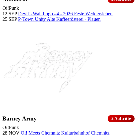
Oi!
Punk
12.SEP
Devil's Wall Pogo #4 - 2026
Feste Weddersleben
25.SEP
P-Town Unity
Alte Kaffeerösterei - Plauen
Barney Army
2 Auftritte
Oi!
Punk
28.NOV
Oi! Meets Chemnitz
Kulturbahnhof Chemnitz