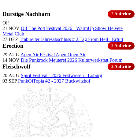
Durstige Nachbarn
2 Auftritte
Oi!
21.NOV
Oi! The Pott Festival 2026 - WarmUp Show
Helvete
Metal Club
27.DEZ
Trabireiter Jahresabschluss # 2.Tag
From Hell - Erfurt
Erection
2 Auftritte
29.AUG
Apen Air Festival
Apen Open Air
14.NOV
Die Punkrock Meuterei 2026
Kulturwerkstatt Forum
Fleischwolf
2 Auftritte
20.AUG
Spirit Festival - 2026
Festwiesen - Loburg
03.SEP
PunkOiTopia #2 - 2027
Buckwitzhof