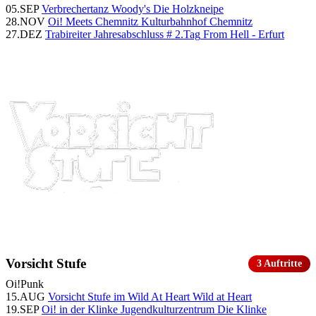
05.SEP
Verbrechertanz
Woody's Die Holzkneipe
28.NOV
Oi! Meets Chemnitz
Kulturbahnhof Chemnitz
27.DEZ
Trabireiter Jahresabschluss # 2.Tag
From Hell - Erfurt
Vorsicht Stufe
3 Auftritte
Oi!
Punk
15.AUG
Vorsicht Stufe im Wild At Heart
Wild at Heart
19.SEP
Oi! in der Klinke
Jugendkulturzentrum Die Klinke