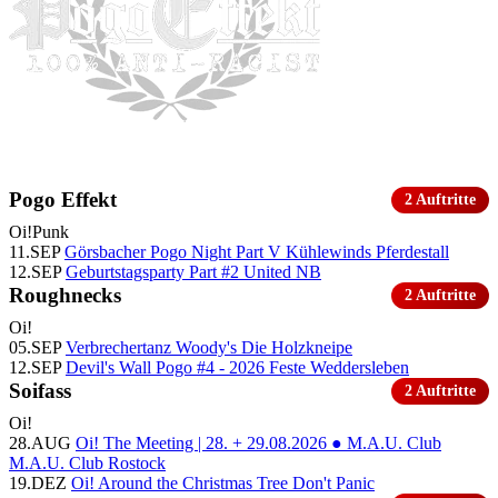
Pogo Effekt
2 Auftritte
Oi!
Punk
11.SEP
Görsbacher Pogo Night Part V
Kühlewinds Pferdestall
12.SEP
Geburtstagsparty Part #2
United NB
Roughnecks
2 Auftritte
Oi!
05.SEP
Verbrechertanz
Woody's Die Holzkneipe
12.SEP
Devil's Wall Pogo #4 - 2026
Feste Weddersleben
Soifass
2 Auftritte
Oi!
28.AUG
Oi! The Meeting | 28. + 29.08.2026 ● M.A.U. Club
M.A.U. Club Rostock
19.DEZ
Oi! Around the Christmas Tree
Don't Panic