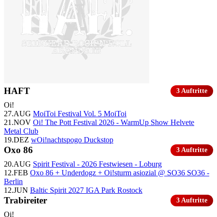
HAFT
3 Auftritte
Oi!
27.AUG
MoiToi Festival Vol. 5
MoiToi
21.NOV
Oi! The Pott Festival 2026 - WarmUp Show
Helvete
Metal Club
19.DEZ
wOi!nachtspogo
Duckstop
Oxo 86
3 Auftritte
20.AUG
Spirit Festival - 2026
Festwiesen - Loburg
12.FEB
Oxo 86 + Underdogz + Oi!sturm asiozial @ SO36
SO36 -
Berlin
12.JUN
Baltic Spirit 2027
IGA Park Rostock
Trabireiter
3 Auftritte
Oi!