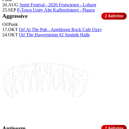
20.AUG
Spirit Festival - 2026
Festwiesen - Loburg
25.SEP
P-Town Unity
Alte Kaffeerösterei - Plauen
Aggressive
2 Auftritte
Oi!
Punk
17.OKT
Oi! At The Pub - Apeldoorn
Rock Cafe Ozzy
24.OKT
Oi! The Hawerstomp #2
Sputnik Halle
Antinorm
2 Auftritte