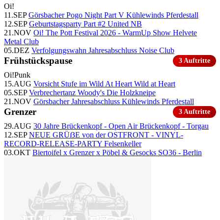
Oi!
11.SEP
Görsbacher Pogo Night Part V
Kühlewinds Pferdestall
12.SEP
Geburtstagsparty Part #2
United NB
21.NOV
Oi! The Pott Festival 2026 - WarmUp Show
Helvete
Metal Club
05.DEZ
Verfolgungswahn Jahresabschluss
Noise Club
Frühstückspause
3 Auftritte
Oi!
Punk
15.AUG
Vorsicht Stufe im Wild At Heart
Wild at Heart
05.SEP
Verbrechertanz
Woody's Die Holzkneipe
21.NOV
Görsbacher Jahresabschluss
Kühlewinds Pferdestall
Grenzer
3 Auftritte
29.AUG
30 Jahre Brückenkopf - Open Air
Brückenkopf - Torgau
12.SEP
NEUE GRÜẞE von der OSTFRONT - VINYL-
RECORD-RELEASE-PARTY
Felsenkeller
03.OKT
Biertoifel x Grenzer x Pöbel & Gesocks
SO36 - Berlin