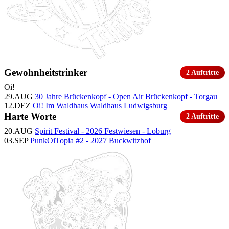
Gewohnheitstrinker
2 Auftritte
Oi!
29.AUG
30 Jahre Brückenkopf - Open Air
Brückenkopf - Torgau
12.DEZ
Oi! Im Waldhaus
Waldhaus Ludwigsburg
Harte Worte
2 Auftritte
20.AUG
Spirit Festival - 2026
Festwiesen - Loburg
03.SEP
PunkOiTopia #2 - 2027
Buckwitzhof