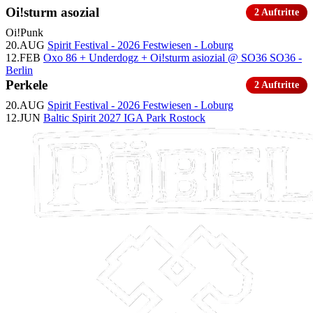
Oi!sturm asozial
2 Auftritte
Oi!
Punk
20.AUG
Spirit Festival - 2026
Festwiesen - Loburg
12.FEB
Oxo 86 + Underdogz + Oi!sturm asiozial @ SO36
SO36 -
Berlin
Perkele
2 Auftritte
20.AUG
Spirit Festival - 2026
Festwiesen - Loburg
12.JUN
Baltic Spirit 2027
IGA Park Rostock