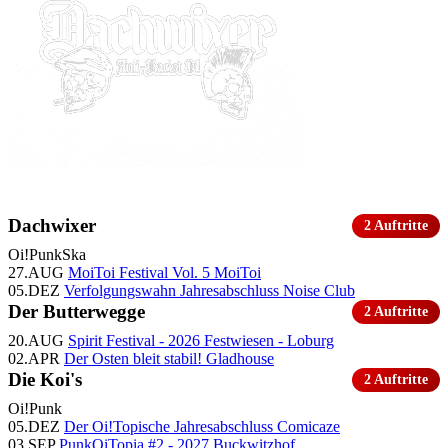
Dachwixer
2 Auftritte
Oi!
Punk
Ska
27.AUG
MoiToi Festival Vol. 5
MoiToi
05.DEZ
Verfolgungswahn Jahresabschluss
Noise Club
Der Butterwegge
2 Auftritte
20.AUG
Spirit Festival - 2026
Festwiesen - Loburg
02.APR
Der Osten bleit stabil!
Gladhouse
Die Koi's
2 Auftritte
Oi!
Punk
05.DEZ
Der Oi!Topische Jahresabschluss
Comicaze
03.SEP
PunkOiTopia #2 - 2027
Buckwitzhof