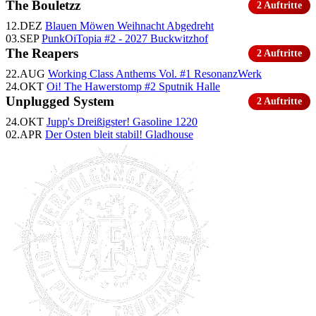
The Bouletzz
2 Auftritte
12.DEZ
Blauen Möwen Weihnacht
Abgedreht
03.SEP
PunkOiTopia #2 - 2027
Buckwitzhof
The Reapers
2 Auftritte
22.AUG
Working Class Anthems Vol. #1
ResonanzWerk
24.OKT
Oi! The Hawerstomp #2
Sputnik Halle
Unplugged System
2 Auftritte
24.OKT
Jupp's Dreißigster!
Gasoline 1220
02.APR
Der Osten bleit stabil!
Gladhouse