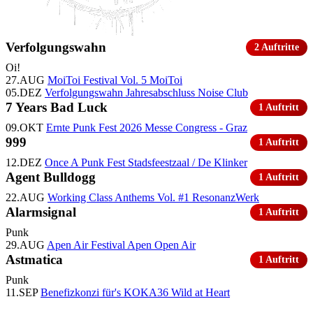
Verfolgungswahn
2 Auftritte
Oi!
27.AUG
MoiToi Festival Vol. 5
MoiToi
05.DEZ
Verfolgungswahn Jahresabschluss
Noise Club
7 Years Bad Luck
1 Auftritt
09.OKT
Ernte Punk Fest 2026
Messe Congress - Graz
999
1 Auftritt
12.DEZ
Once A Punk Fest
Stadsfeestzaal / De Klinker
Agent Bulldogg
1 Auftritt
22.AUG
Working Class Anthems Vol. #1
ResonanzWerk
Alarmsignal
1 Auftritt
Punk
29.AUG
Apen Air Festival
Apen Open Air
Astmatica
1 Auftritt
Punk
11.SEP
Benefizkonzi für's KOKA36
Wild at Heart