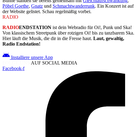
Bühne standen sie bereits gemeinsam mit
Gleichlaufschwankung
,
Pöbel Goethe
,
Gnatz
und
Schmachtwanderrunk
. Ein Konzert ist auf
der Website gelistet. Schau regelmäßig vorbei.
RADIO
ENDSTATION
RADIO
ENDSTATION
ist dein Webradio für Oi!, Punk und Ska!
Von klassischem Streetpunk über rotzigen Oi! bis zu tanzbarem Ska.
Hier läuft die Musik, die dir in die Fresse haut.
Laut, gewaltig,
Radio Endstation!
Installiere unsere App
FOLGE UNS
AUF SOCIAL MEDIA
Facebook-f