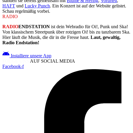
standen sie bereits gemeinsam mit
Blume & Hering
,
Vorurteil
,
HAFT
und
Lucky Punch
. Ein Konzert ist auf der Website gelistet.
Schau regelmäßig vorbei.
RADIO
ENDSTATION
RADIO
ENDSTATION
ist dein Webradio für Oi!, Punk und Ska!
Von klassischem Streetpunk über rotzigen Oi! bis zu tanzbarem Ska.
Hier läuft die Musik, die dir in die Fresse haut.
Laut, gewaltig,
Radio Endstation!
Installiere unsere App
FOLGE UNS
AUF SOCIAL MEDIA
Facebook-f