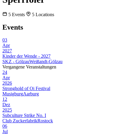
5
Events
5
Locations
Events
03
Apr
2027
Kinder der Wende - 2027
SKZ - Gölzau
Weißandt-Gölzau
Vergangene Veranstaltungen
24
Apr
2026
Stronghold of Oi Festival
Musigburg
Aarburg
12
Dez
2025
Subculture Strike No. I
Club Zuckerfabrik
Rostock
06
Jul