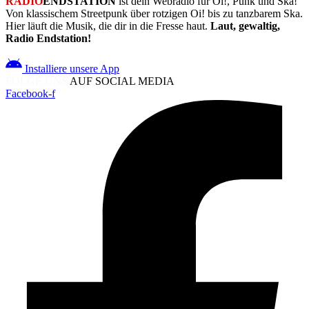
RADIO
ENDSTATION
ist dein Webradio für Oi!, Punk und Ska!
Von klassischem Streetpunk über rotzigen Oi! bis zu tanzbarem Ska.
Hier läuft die Musik, die dir in die Fresse haut.
Laut, gewaltig,
Radio Endstation!
Installiere unsere App
FOLGE UNS
AUF SOCIAL MEDIA
Facebook-f