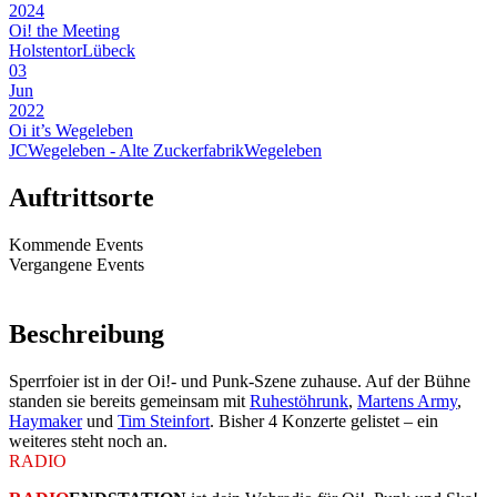
2024
Oi! the Meeting
Holstentor
Lübeck
03
Jun
2022
Oi it’s Wegeleben
JCWegeleben - Alte Zuckerfabrik
Wegeleben
Auftrittsorte
Kommende Events
Vergangene Events
Beschreibung
Sperrfoier ist in der Oi!- und Punk-Szene zuhause. Auf der Bühne
standen sie bereits gemeinsam mit
Ruhestöhrunk
,
Martens Army
,
Haymaker
und
Tim Steinfort
. Bisher 4 Konzerte gelistet – ein
weiteres steht noch an.
RADIO
ENDSTATION