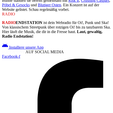
Bühne standen sie bereits gemeinsam mit
Risk It
,
Crushing Caspars
,
Pöbel & Gesocks
und
Blutiger Osten
. Ein Konzert ist auf der
Website gelistet. Schau regelmäßig vorbei.
RADIO
ENDSTATION
RADIO
ENDSTATION
ist dein Webradio für Oi!, Punk und Ska!
Von klassischem Streetpunk über rotzigen Oi! bis zu tanzbarem Ska.
Hier läuft die Musik, die dir in die Fresse haut.
Laut, gewaltig,
Radio Endstation!
Installiere unsere App
FOLGE UNS
AUF SOCIAL MEDIA
Facebook-f