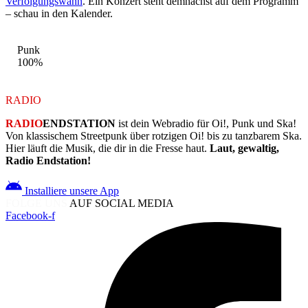
Verfolgungswahn
. Ein Konzert steht demnächst auf dem Programm
– schau in den Kalender.
STIL-MIX
Punk
100%
RADIO
ENDSTATION
RADIO
ENDSTATION
ist dein Webradio für Oi!, Punk und Ska!
Von klassischem Streetpunk über rotzigen Oi! bis zu tanzbarem Ska.
Hier läuft die Musik, die dir in die Fresse haut.
Laut, gewaltig,
Radio Endstation!
Installiere unsere App
FOLGE UNS
AUF SOCIAL MEDIA
Facebook-f