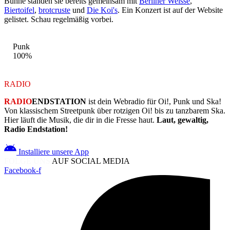
Bühne standen sie bereits gemeinsam mit
Berliner Weisse
,
Biertoifel
,
brotcruste
und
Die Koi's
. Ein Konzert ist auf der Website
gelistet. Schau regelmäßig vorbei.
STIL-MIX
Punk
100%
RADIO
ENDSTATION
RADIO
ENDSTATION
ist dein Webradio für Oi!, Punk und Ska!
Von klassischem Streetpunk über rotzigen Oi! bis zu tanzbarem Ska.
Hier läuft die Musik, die dir in die Fresse haut.
Laut, gewaltig,
Radio Endstation!
Installiere unsere App
FOLGE UNS
AUF SOCIAL MEDIA
Facebook-f