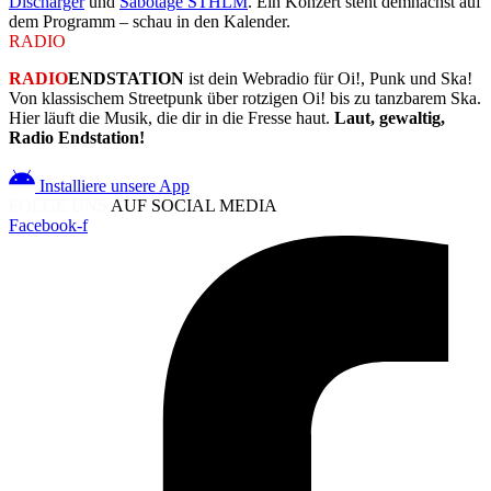
Discharger
und
Sabotage STHLM
. Ein Konzert steht demnächst auf
dem Programm – schau in den Kalender.
RADIO
ENDSTATION
RADIO
ENDSTATION
ist dein Webradio für Oi!, Punk und Ska!
Von klassischem Streetpunk über rotzigen Oi! bis zu tanzbarem Ska.
Hier läuft die Musik, die dir in die Fresse haut.
Laut, gewaltig,
Radio Endstation!
Installiere unsere App
FOLGE UNS
AUF SOCIAL MEDIA
Facebook-f