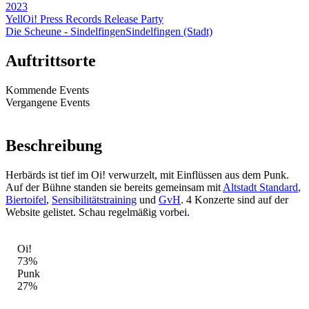
2023
YellOi! Press Records Release Party
Die Scheune - Sindelfingen
Sindelfingen (Stadt)
Auftrittsorte
Kommende Events
Vergangene Events
Beschreibung
Herbärds ist tief im Oi! verwurzelt, mit Einflüssen aus dem Punk.
Auf der Bühne standen sie bereits gemeinsam mit
Altstadt Standard
,
Biertoifel
,
Sensibilitätstraining
und
GvH
. 4 Konzerte sind auf der
Website gelistet. Schau regelmäßig vorbei.
STIL-MIX
Oi!
73%
Punk
27%