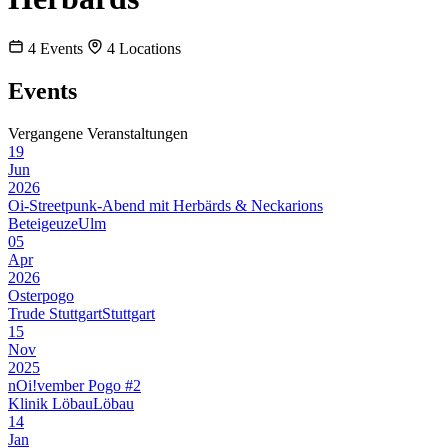
4
Events
4
Locations
Events
Vergangene Veranstaltungen
19
Jun
2026
Oi-Streetpunk-Abend mit Herbärds & Neckarions
Beteigeuze
Ulm
05
Apr
2026
Osterpogo
Trude Stuttgart
Stuttgart
15
Nov
2025
nOi!vember Pogo #2
Klinik Löbau
Löbau
14
Jan