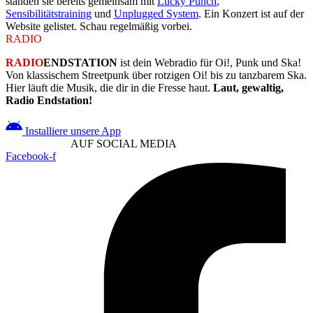
standen sie bereits gemeinsam mit
Lucky Punch
,
Sensibilitätstraining
und
Unplugged System
. Ein Konzert ist auf der
Website gelistet. Schau regelmäßig vorbei.
RADIO
ENDSTATION
RADIO
ENDSTATION
ist dein Webradio für Oi!, Punk und Ska!
Von klassischem Streetpunk über rotzigen Oi! bis zu tanzbarem Ska.
Hier läuft die Musik, die dir in die Fresse haut.
Laut, gewaltig,
Radio Endstation!
Installiere unsere App
FOLGE UNS
AUF SOCIAL MEDIA
Facebook-f