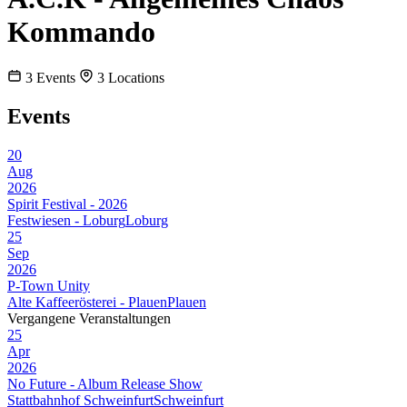
Kommando
3
Events
3
Locations
Events
20
Aug
2026
Spirit Festival - 2026
Festwiesen - Loburg
Loburg
25
Sep
2026
P-Town Unity
Alte Kaffeerösterei - Plauen
Plauen
Vergangene Veranstaltungen
25
Apr
2026
No Future - Album Release Show
Stattbahnhof Schweinfurt
Schweinfurt