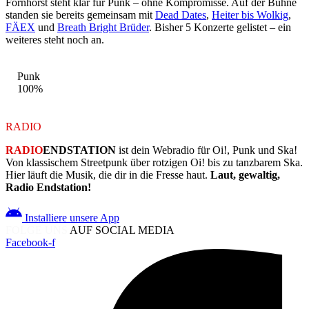
Fornhorst steht klar für Punk – ohne Kompromisse. Auf der Bühne
standen sie bereits gemeinsam mit
Dead Dates
,
Heiter bis Wolkig
,
FÄEX
und
Breath Bright Brüder
. Bisher 5 Konzerte gelistet – ein
weiteres steht noch an.
STIL-MIX
Punk
100%
RADIO
ENDSTATION
RADIO
ENDSTATION
ist dein Webradio für Oi!, Punk und Ska!
Von klassischem Streetpunk über rotzigen Oi! bis zu tanzbarem Ska.
Hier läuft die Musik, die dir in die Fresse haut.
Laut, gewaltig,
Radio Endstation!
Installiere unsere App
FOLGE UNS
AUF SOCIAL MEDIA
Facebook-f