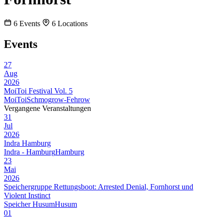
6
Events
6
Locations
Events
27
Aug
2026
MoiToi Festival Vol. 5
MoiToi
Schmogrow-Fehrow
Vergangene Veranstaltungen
31
Jul
2026
Indra Hamburg
Indra - Hamburg
Hamburg
23
Mai
2026
Speichergruppe Rettungsboot: Arrested Denial, Fornhorst und
Violent Instinct
Speicher Husum
Husum
01