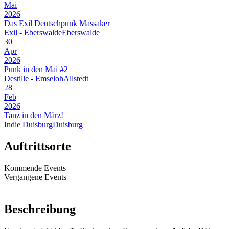
Mai
2026
Das Exil Deutschpunk Massaker
Exil - Eberswalde
Eberswalde
30
Apr
2026
Punk in den Mai #2
Destille - Emseloh
Allstedt
28
Feb
2026
Tanz in den März!
Indie Duisburg
Duisburg
Auftrittsorte
Kommende Events
Vergangene Events
Beschreibung