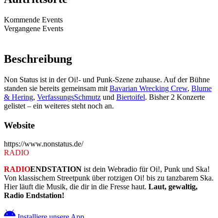
Kommende Events
Vergangene Events
Beschreibung
Non Status ist in der Oi!- und Punk-Szene zuhause. Auf der Bühne
standen sie bereits gemeinsam mit
Bavarian Wrecking Crew
,
Blume
& Hering
,
VerfassungsSchmutz
und
Biertoifel
. Bisher 2 Konzerte
gelistet – ein weiteres steht noch an.
Website
https://www.nonstatus.de/
RADIO
ENDSTATION
RADIO
ENDSTATION
ist dein Webradio für Oi!, Punk und Ska!
Von klassischem Streetpunk über rotzigen Oi! bis zu tanzbarem Ska.
Hier läuft die Musik, die dir in die Fresse haut.
Laut, gewaltig,
Radio Endstation!
Installiere unsere App