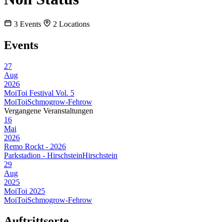
3
Events
2
Locations
Events
27
Aug
2026
MoiToi Festival Vol. 5
MoiToi
Schmogrow-Fehrow
Vergangene Veranstaltungen
16
Mai
2026
Remo Rockt - 2026
Parkstadion - Hirschstein
Hirschstein
29
Aug
2025
MoiToi 2025
MoiToi
Schmogrow-Fehrow
Auftrittsorte