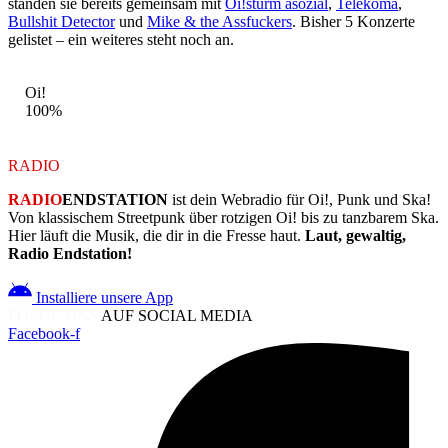
standen sie bereits gemeinsam mit
Oi!sturm asozial
,
Telekoma
,
Bullshit Detector
und
Mike & the Assfuckers
. Bisher 5 Konzerte
gelistet – ein weiteres steht noch an.
STIL-MIX
Oi!
100%
RADIO
ENDSTATION
RADIO
ENDSTATION
ist dein Webradio für Oi!, Punk und Ska!
Von klassischem Streetpunk über rotzigen Oi! bis zu tanzbarem Ska.
Hier läuft die Musik, die dir in die Fresse haut.
Laut, gewaltig,
Radio Endstation!
Installiere unsere App
FOLGE UNS
AUF SOCIAL MEDIA
Facebook-f