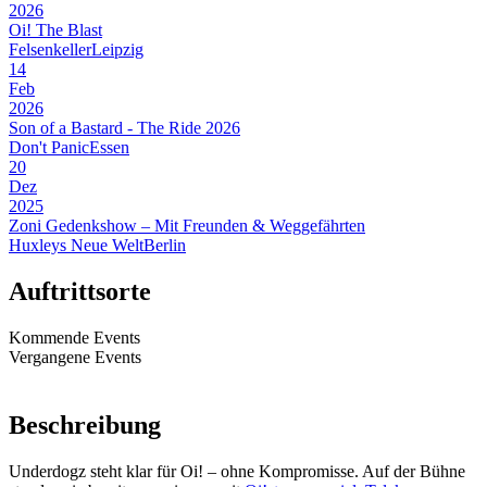
2026
Oi! The Blast
Felsenkeller
Leipzig
14
Feb
2026
Son of a Bastard - The Ride 2026
Don't Panic
Essen
20
Dez
2025
Zoni Gedenkshow – Mit Freunden & Weggefährten
Huxleys Neue Welt
Berlin
Auftrittsorte
Kommende Events
Vergangene Events
Beschreibung
Underdogz steht klar für Oi! – ohne Kompromisse. Auf der Bühne