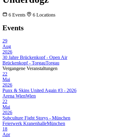
6
Events
6
Locations
Events
29
Aug
2026
30 Jahre Brückenkopf - Open Air
Brückenkopf - Torgau
Torgau
Vergangene Veranstaltungen
22
Mai
2026
Punx & Skins United Again #3 - 2026
Arena Wien
Wien
22
Mai
2026
Subculture Fight Storys - München
Feierwerk Kranenhalle
München
18
Apr