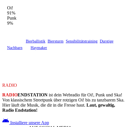
GENRE-MIX DIESER LOCATION
Oi!
91%
Punk
9%
From Hell - Erfurt in Erfurt ist eine feste Adresse der Oi!-Szene.
Hier haben
Bierballistik
,
Biersturm
,
Sensibilitätstraining
,
Durstige
Nachbarn
und
Haymaker
und 14 weitere gespielt – mit insgesamt 8
Veranstaltungen, davon 5 abgeschlossene.
Aktuell stehen 3 Konzerte auf dem Programm – schau in den
Kalender.
RADIO
ENDSTATION
RADIO
ENDSTATION
ist dein Webradio für Oi!, Punk und Ska!
Von klassischem Streetpunk über rotzigen Oi! bis zu tanzbarem Ska.
Hier läuft die Musik, die dir in die Fresse haut.
Laut, gewaltig,
Radio Endstation!
Installiere unsere App