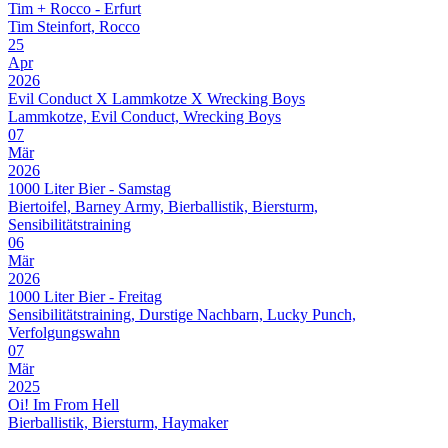
Tim + Rocco - Erfurt
Tim Steinfort, Rocco
25
Apr
2026
Evil Conduct X Lammkotze X Wrecking Boys
Lammkotze, Evil Conduct, Wrecking Boys
07
Mär
2026
1000 Liter Bier - Samstag
Biertoifel, Barney Army, Bierballistik, Biersturm,
Sensibilitätstraining
06
Mär
2026
1000 Liter Bier - Freitag
Sensibilitätstraining, Durstige Nachbarn, Lucky Punch,
Verfolgungswahn
07
Mär
2025
Oi! Im From Hell
Bierballistik, Biersturm, Haymaker