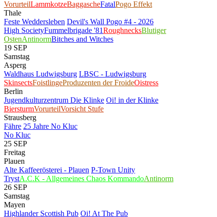
Vorurteil
Lammkotze
Baggasche
Fatal
Pogo Effekt
Thale
Feste Weddersleben
Devil's Wall Pogo #4 - 2026
High Society
Fummelbrigade '81
Roughnecks
Blutiger
Osten
Antinorm
Bitches and Witches
19
SEP
Samstag
Asperg
Waldhaus Ludwigsburg
LBSC - Ludwigsburg
Skinsects
Foistlinge
Produzenten der Froide
Oistress
Berlin
Jugendkulturzentrum Die Klinke
Oi! in der Klinke
Biersturm
Vorurteil
Vorsicht Stufe
Strausberg
Fähre
25 Jahre No Kluc
No Kluc
25
SEP
Freitag
Plauen
Alte Kaffeerösterei - Plauen
P-Town Unity
Tryst
A.C.K - Allgemeines Chaos Kommando
Antinorm
26
SEP
Samstag
Mayen
Highlander Scottish Pub
Oi! At The Pub