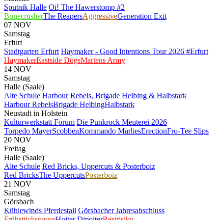
Sputnik Halle
Oi! The Hawerstomp #2
Bonecrusher
The Reapers
Aggressive
Generation Exit
07
NOV
Samstag
Erfurt
Stadtgarten Erfurt
Haymaker - Good Intentions Tour 2026 #Erfurt
Haymaker
Eastside Dogs
Martens Army
14
NOV
Samstag
Halle (Saale)
Alte Schule
Harbour Rebels, Brigade Helbing & Halbstark
Harbour Rebels
Brigade Helbing
Halbstark
Neustadt in Holstein
Kulturwerkstatt Forum
Die Punkrock Meuterei 2026
Torpedo Mayer
Scobben
Kommando Marlies
Erection
Fro-Tee Slips
20
NOV
Freitag
Halle (Saale)
Alte Schule
Red Bricks, Uppercuts & Posterboiz
Red Bricks
The Uppercuts
Posterboiz
21
NOV
Samstag
Görsbach
Kühlewinds Pferdestall
Görsbacher Jahresabschluss
Frühstückspause
Hoiter Dipoiter
Restrisiko