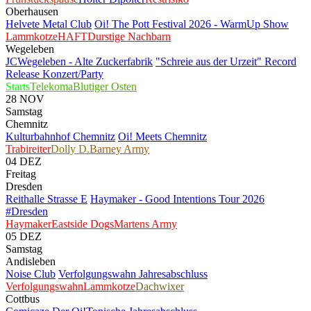
Oberhausen
Helvete Metal Club
Oi! The Pott Festival 2026 - WarmUp Show
Lammkotze
HAFT
Durstige Nachbarn
Wegeleben
JCWegeleben - Alte Zuckerfabrik
"Schreie aus der Urzeit" Record
Release Konzert/Party
Starts
Telekoma
Blutiger Osten
28
NOV
Samstag
Chemnitz
Kulturbahnhof Chemnitz
Oi! Meets Chemnitz
Trabireiter
Dolly D.
Barney Army
04
DEZ
Freitag
Dresden
Reithalle Strasse E
Haymaker - Good Intentions Tour 2026
#Dresden
Haymaker
Eastside Dogs
Martens Army
05
DEZ
Samstag
Andisleben
Noise Club
Verfolgungswahn Jahresabschluss
Verfolgungswahn
Lammkotze
Dachwixer
Cottbus