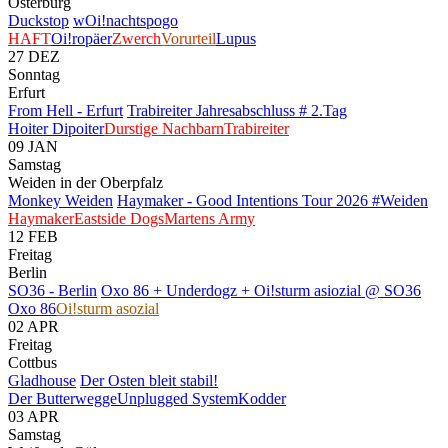
Osterburg
Duckstop
wOi!nachtspogo
HAFT
Oi!ropäer
Zwerch
Vorurteil
Lupus
27
DEZ
Sonntag
Erfurt
From Hell - Erfurt
Trabireiter Jahresabschluss # 2.Tag
Hoiter Dipoiter
Durstige Nachbarn
Trabireiter
09
JAN
Samstag
Weiden in der Oberpfalz
Monkey Weiden
Haymaker - Good Intentions Tour 2026 #Weiden
Haymaker
Eastside Dogs
Martens Army
12
FEB
Freitag
Berlin
SO36 - Berlin
Oxo 86 + Underdogz + Oi!sturm asiozial @ SO36
Oxo 86
Oi!sturm asozial
02
APR
Freitag
Cottbus
Gladhouse
Der Osten bleit stabil!
Der Butterwegge
Unplugged System
Kodder
03
APR
Samstag