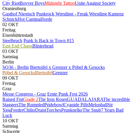
City Riot
Bovver Boys
Midnight Tattoo
Unite Against Society
Oranienburg
Gasthof Niegisch
Punkrock Wrestling - Freak Wrestling Kamenz
Schnick
Hot Cantina
Horde
02
OKT
Freitag
Eisenhüttenstadt
Steelbruch
Punk Is Back in Town #15
East End Chaos
Blisterhead
03
OKT
Samstag
Berlin
SO36 - Berlin
Biertoifel x Grenzer x Pöbel & Gesocks
Pöbel & Gesocks
Biertoifel
Grenzer
09
OKT
Freitag
Graz
Messe Congress - Graz
Ernte Punk Fest 2026
Raised Fist
Grade 2
The Iron Roses
GUADALAJARA
The incredible
Staggers
The Rumpled
Pridebowl
Cyanide Pills
Melonball
Sir
Yaja
Feeder
Chilio
Draist
Torches
Prunknelke
The Snub
7 Years Bad
Luck
10
OKT
Samstag
Schwerte