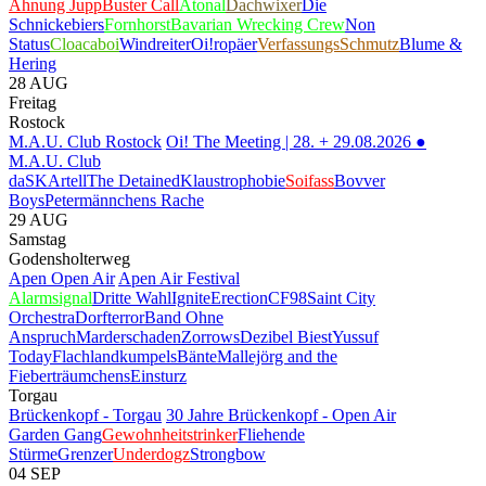
Ahnung Jupp
Buster Call
Atonal
Dachwixer
Die
Schnickebiers
Fornhorst
Bavarian Wrecking Crew
Non
Status
Cloacaboi
Windreiter
Oi!ropäer
VerfassungsSchmutz
Blume &
Hering
28
AUG
Freitag
Rostock
M.A.U. Club Rostock
Oi! The Meeting | 28. + 29.08.2026 ●
M.A.U. Club
daSKArtell
The Detained
Klaustrophobie
Soifass
Bovver
Boys
Petermännchens Rache
29
AUG
Samstag
Godensholterweg
Apen Open Air
Apen Air Festival
Alarmsignal
Dritte Wahl
Ignite
Erection
CF98
Saint City
Orchestra
Dorfterror
Band Ohne
Anspruch
Marderschaden
Zorrows
Dezibel Biest
Yussuf
Today
Flachlandkumpels
Bänte
Mallejörg and the
Fieberträumchens
Einsturz
Torgau
Brückenkopf - Torgau
30 Jahre Brückenkopf - Open Air
Garden Gang
Gewohnheitstrinker
Fliehende
Stürme
Grenzer
Underdogz
Strongbow
04
SEP