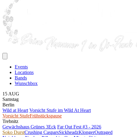
Events
Locations
Bands
Wunschbox
15
AUG
Samstag
Berlin
Wild at Heart
Vorsicht Stufe im Wild At Heart
Vorsicht Stufe
Frühstückspause
Trebnitz
Gewächshaus Grünes 3Eck
Far Out Fest #3 - 2026
Soko Durst
Crushing Caspars
Sickheadz
Klonger
Outraged