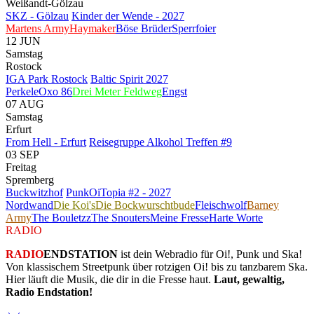
Weißandt-Gölzau
SKZ - Gölzau
Kinder der Wende - 2027
Martens Army
Haymaker
Böse Brüder
Sperrfoier
12
JUN
Samstag
Rostock
IGA Park Rostock
Baltic Spirit 2027
Perkele
Oxo 86
Drei Meter Feldweg
Engst
07
AUG
Samstag
Erfurt
From Hell - Erfurt
Reisegruppe Alkohol Treffen #9
03
SEP
Freitag
Spremberg
Buckwitzhof
PunkOiTopia #2 - 2027
Nordwand
Die Koi's
Die Bockwurschtbude
Fleischwolf
Barney
Army
The Bouletzz
The Snouters
Meine Fresse
Harte Worte
RADIO
ENDSTATION
RADIO
ENDSTATION
ist dein Webradio für Oi!, Punk und Ska!
Von klassischem Streetpunk über rotzigen Oi! bis zu tanzbarem Ska.
Hier läuft die Musik, die dir in die Fresse haut.
Laut, gewaltig,
Radio Endstation!