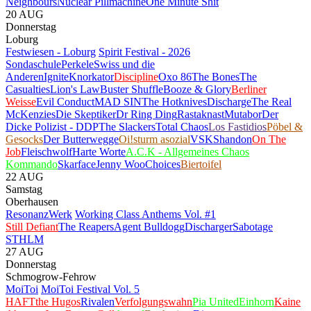
Neighbours
Nuclear Pillmachine
One Minute Shit
20
AUG
Donnerstag
Loburg
Festwiesen - Loburg
Spirit Festival - 2026
Sondaschule
Perkele
Swiss und die
Anderen
Ignite
Knorkator
Discipline
Oxo 86
The Bones
The
Casualties
Lion's Law
Buster Shuffle
Booze & Glory
Berliner
Weisse
Evil Conduct
MAD SIN
The Hotknives
Discharge
The Real
McKenzies
Die Skeptiker
Dr Ring Ding
Rastaknast
Mutabor
Der
Dicke Polizist - DDP
The Slackers
Total Chaos
Los Fastidios
Pöbel &
Gesocks
Der Butterwegge
Oi!sturm asozial
VSK
Shandon
On The
Job
Fleischwolf
Harte Worte
A.C.K - Allgemeines Chaos
Kommando
Skarface
Jenny Woo
Choices
Biertoifel
22
AUG
Samstag
Oberhausen
ResonanzWerk
Working Class Anthems Vol. #1
Still Defiant
The Reapers
Agent Bulldogg
Discharger
Sabotage
STHLM
27
AUG
Donnerstag
Schmogrow-Fehrow
MoiToi
MoiToi Festival Vol. 5
HAFT
the Hugos
Rivalen
Verfolgungswahn
Pia United
Einhorn
Kaine