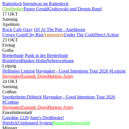
Rattenloch
Irgendwas im Rattenloch
Chefdenker
Pastor Gerald
Grabowski und Dennis Band
17
OKT
Samstag
Apeldorn
Rock Cafe Ozzy
Oi! At The Pub - Apeldoorn
Crown Court
City Riot
Aggressive
Under The Cosh
Direct Action
23
OKT
Freitag
Gotha
Bretterbude
Punk in der Bretterbude
Bombfors
Blanker Hohn
Nebenwirkung
Leipzig
Hellraiser Leipzig
Haymaker - Good Intentions Tour 2026 #Leipzig
Haymaker
Eastside Dogs
Martens Army
24
OKT
Samstag
Cottbus
Sportlerheim Döbrick
Haymaker - Good Intentions Tour 2026
#Cottbus
Haymaker
Eastside Dogs
Martens Army
Eisenhüttenstadt
Gasoline 1220
Jupp's Dreißigster!
Hirnfick
Unplugged System
Bandscheibenvorfall
Münster