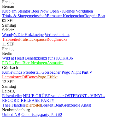
Freitag
Bernau
Klub am Steintor
Beer Now Open - Kleines Vorglühen
Trink- & Singgemeinschaft
Bernauer Kneipenchor
Borgelt Beat
05
SEP
Samstag
Schleiz
Woody's Die Holzkneipe
Verbrechertanz
Trabireiter
Frühstückspause
Roughnecks
11
SEP
Freitag
Berlin
Wild at Heart
Benefizkonzi für's KOKA36
F.B.I. - Frei Bier Ideologen
Astmatica
Görsbach
Kühlewinds Pferdestall
Görsbacher Pogo Night Part V
Lammkotze
Oi!Bones
Pogo Effekt
12
SEP
Samstag
Leipzig
Felsenkeller
NEUE GRÜẞE von der OSTFRONT - VINYL-
RECORD-RELEASE-PARTY
Thee Flanders
Biertoifel
Borgelt Beat
Grenzer
die Angst
Neubrandenburg
United NB
Geburtstagsparty Part #2