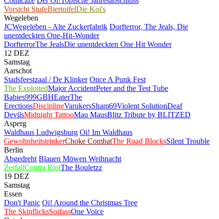
Comicaze
Der Oi!Topische Jahresabschluss
Vorsicht Stufe
Biertoifel
Die Koi's
Wegeleben
JCWegeleben - Alte Zuckerfabrik
Dorfterror, The Jeals, Die
unentdeckten One-Hit-Wonder
Dorfterror
The Jeals
Die unentdeckten One Hit Wonder
12
DEZ
Samstag
Aarschot
Stadsfeestzaal / De Klinker
Once A Punk Fest
The Exploited
Major Accident
Peter and the Test Tube
Babies
999
GBH
Eater
The
Erections
Discipline
Varukers
Sham69
Violent Solution
Deaf
Devils
Midnight Tattoo
Mau Maus
Blitz Tribute by BLITZED
Asperg
Waldhaus Ludwigsburg
Oi! Im Waldhaus
Gewohnheitstrinker
Choke Combat
The Road Blocks
Silent Trouble
Berlin
Abgedreht
Blauen Möwen Weihnacht
Zerfall
Contra Riot
The Bouletzz
19
DEZ
Samstag
Essen
Don't Panic
Oi! Around the Christmas Tree
The Skinflicks
Soifass
One Voice