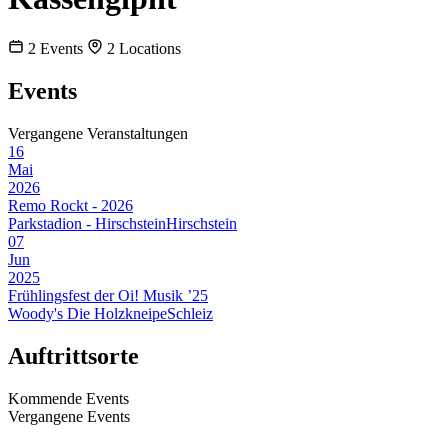
2
Events
2
Locations
Events
Vergangene Veranstaltungen
16
Mai
2026
Remo Rockt - 2026
Parkstadion - Hirschstein
Hirschstein
07
Jun
2025
Frühlingsfest der Oi! Musik ’25
Woody's Die Holzkneipe
Schleiz
Auftrittsorte
Kommende Events
Vergangene Events