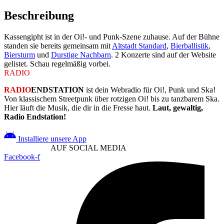
Beschreibung
Kassengipht ist in der Oi!- und Punk-Szene zuhause. Auf der Bühne
standen sie bereits gemeinsam mit
Altstadt Standard
,
Bierballistik
,
Biersturm
und
Durstige Nachbarn
. 2 Konzerte sind auf der Website
gelistet. Schau regelmäßig vorbei.
RADIO
ENDSTATION
RADIO
ENDSTATION
ist dein Webradio für Oi!, Punk und Ska!
Von klassischem Streetpunk über rotzigen Oi! bis zu tanzbarem Ska.
Hier läuft die Musik, die dir in die Fresse haut.
Laut, gewaltig,
Radio Endstation!
Installiere unsere App
FOLGE UNS
AUF SOCIAL MEDIA
Facebook-f