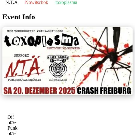
N.T.Ä
Nowitschok
toxoplasma
Event Info
GENRE-MIX
Oi!
50%
Punk
50%