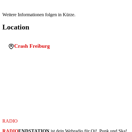
Weitere Informationen folgen in Kürze.
Location
Crash Freiburg
Adresse:
Schnewlinstraße 7, 79098 Freiburg im
Breisgau
PLZ:
79098
Stadt:
Freiburg im Breisgau
Land:
Germany
Location uuid:
9fc7c054-d90c-4660-8b7c-3947e7036773
Legacy sqlite id:
wp_1770042635659_j31opirozel
Koordinaten:
47.9938079, 7.8396852
RADIO
ENDSTATION
RADIO
ENDSTATION
ist dein Webradio für Oi!, Punk und Ska!