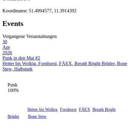
Koordinaten:
51.4994577, 11.3914392
Events
Vergangene Veranstaltungen
30
Apr
2026
Punk in den Mai #2
Heiter bis Wolkig, Fornhorst, FÄEX, Breath Bright Brüder, Bone
Stew, Halbstark
GENRE-MIX DIESER LOCATION
Punk
100%
Destille - Emseloh in Allstedt ist eine feste Adresse der Punk-Szene.
Hier haben
Heiter bis Wolkig
,
Fornhorst
,
FÄEX
,
Breath Bright
Brüder
und
Bone Stew
und 1 weitere gespielt – mit insgesamt 1
Veranstaltung, davon 1 abgeschlossene.
Schau regelmäßig vorbei – hier geht wieder was ab.