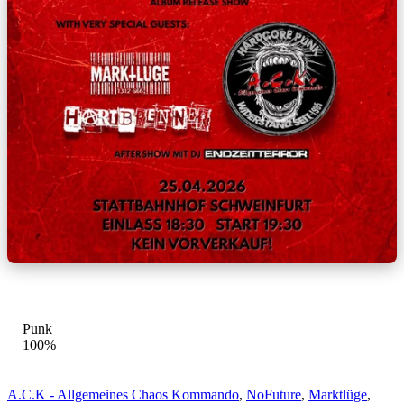
GENRE-MIX
Punk
100%
A.C.K - Allgemeines Chaos Kommando
,
NoFuture
,
Marktlüge
,