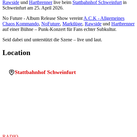
Rawside
und
Hartbrenner
live beim
Stattbahnhof Schweinfurt
in
Schweinfurt am 25. April 2026.
No Future - Album Release Show vereint
A.C.K - Allgemeines
Chaos Kommando
,
NoFuture
,
Marktlüge
,
Rawside
und
Hartbrenner
auf einer Bühne – Punk-Konzert für Fans echter Subkultur.
Seid dabei und unterstützt die Szene – live und laut.
Location
Stattbahnhof Schweinfurt
PLZ:
97422
Stadt:
Schweinfurt
Land:
Deutschland
Location uuid:
99752e69-aaf3-4010-a37b-729cbb14e308
Legacy sqlite id:
wp_1776886271166_s39vs56ya0h
Koordinaten:
50.0464253, 10.2428337
RADIO
ENDSTATION