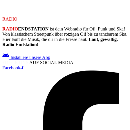
Schau regelmäßig vorbei – hier geht wieder was ab.
RADIO
ENDSTATION
RADIO
ENDSTATION
ist dein Webradio für Oi!, Punk und Ska!
Von klassischem Streetpunk über rotzigen Oi! bis zu tanzbarem Ska.
Hier läuft die Musik, die dir in die Fresse haut.
Laut, gewaltig,
Radio Endstation!
Installiere unsere App
FOLGE UNS
AUF SOCIAL MEDIA
Facebook-f