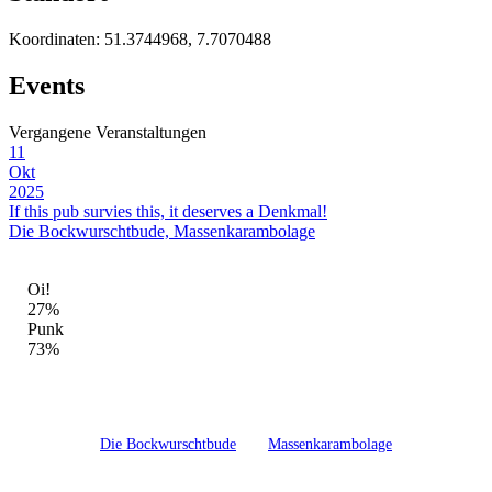
Koordinaten:
51.3744968, 7.7070488
Events
Vergangene Veranstaltungen
11
Okt
2025
If this pub survies this, it deserves a Denkmal!
Die Bockwurschtbude, Massenkarambolage
GENRE-MIX DIESER LOCATION
Oi!
27%
Punk
73%
The New Crown Iserlohn in Iserlohn ist eine feste Adresse der Punk
und Oi!-Szene.
Hier haben
Die Bockwurschtbude
und
Massenkarambolage
gespielt –
mit insgesamt 1 Veranstaltung, davon 1 abgeschlossene.