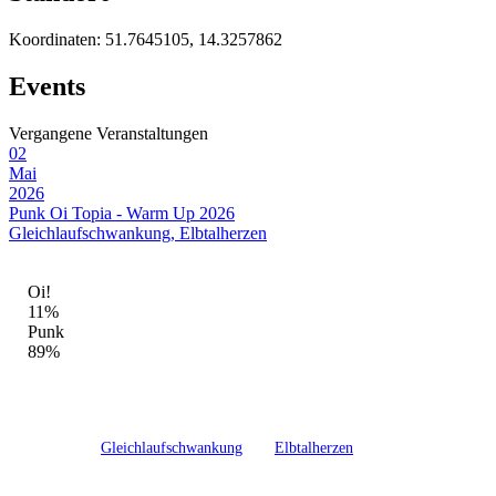
Koordinaten:
51.7645105, 14.3257862
Events
Vergangene Veranstaltungen
02
Mai
2026
Punk Oi Topia - Warm Up 2026
Gleichlaufschwankung, Elbtalherzen
GENRE-MIX DIESER LOCATION
Oi!
11%
Punk
89%
quasiMONO in Cottbus ist eine feste Adresse der Punk und Oi!-
Szene.
Hier haben
Gleichlaufschwankung
und
Elbtalherzen
gespielt – mit
insgesamt 1 Veranstaltung, davon 1 abgeschlossene.