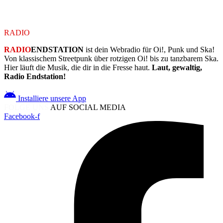
Schau regelmäßig vorbei – hier geht wieder was ab.
RADIO
ENDSTATION
RADIO
ENDSTATION
ist dein Webradio für Oi!, Punk und Ska!
Von klassischem Streetpunk über rotzigen Oi! bis zu tanzbarem Ska.
Hier läuft die Musik, die dir in die Fresse haut.
Laut, gewaltig,
Radio Endstation!
Installiere unsere App
FOLGE UNS
AUF SOCIAL MEDIA
Facebook-f