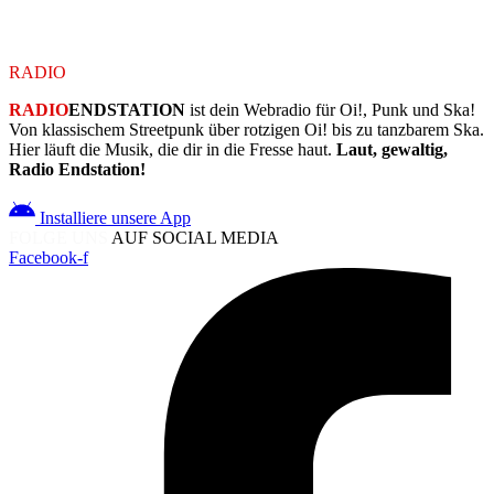
Schau regelmäßig vorbei – hier geht wieder was ab.
RADIO
ENDSTATION
RADIO
ENDSTATION
ist dein Webradio für Oi!, Punk und Ska!
Von klassischem Streetpunk über rotzigen Oi! bis zu tanzbarem Ska.
Hier läuft die Musik, die dir in die Fresse haut.
Laut, gewaltig,
Radio Endstation!
Installiere unsere App
FOLGE UNS
AUF SOCIAL MEDIA
Facebook-f