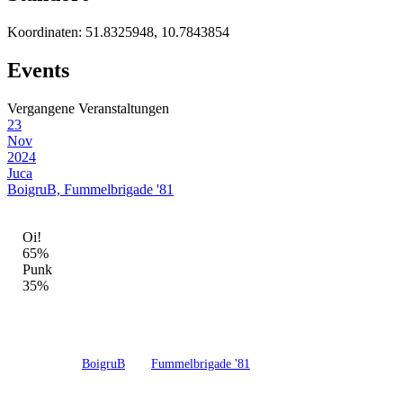
Koordinaten:
51.8325948, 10.7843854
Events
Vergangene Veranstaltungen
23
Nov
2024
Juca
BoigruB, Fummelbrigade '81
GENRE-MIX DIESER LOCATION
Oi!
65%
Punk
35%
Juca - Wernigerode in Wernigerode ist eine feste Adresse der Oi! und
Punk-Szene.
Hier haben
BoigruB
und
Fummelbrigade '81
gespielt – mit insgesamt
1 Veranstaltung, davon 1 abgeschlossene.