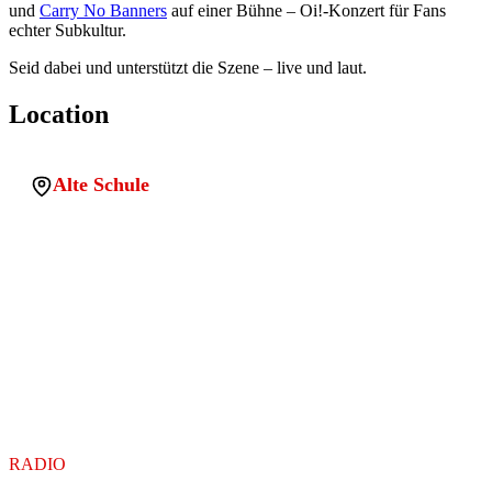
und
Carry No Banners
auf einer Bühne – Oi!-Konzert für Fans
echter Subkultur.
Seid dabei und unterstützt die Szene – live und laut.
Location
Alte Schule
Adresse:
Julius-Ebeling-Straße 1a, 06112 Halle
(Saale)
PLZ:
06112
Stadt:
Halle (Saale)
Land:
Germany
Location uuid:
23178e7a-9e5c-467e-9e7e-578b9b0e517b
Legacy sqlite id:
wp_1769957713108_xnxgay5x1
Koordinaten:
51.4671287, 11.9848793
RADIO
ENDSTATION