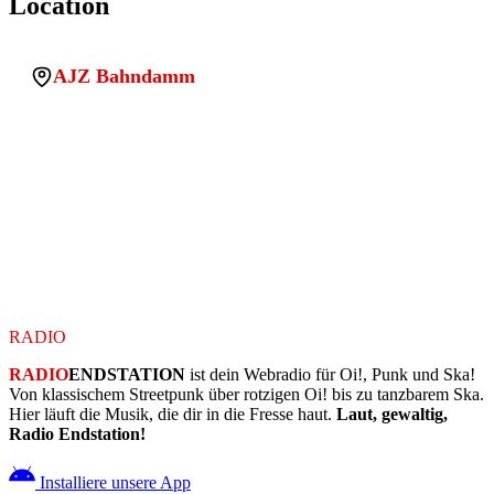
Location
AJZ Bahndamm
Adresse:
Am Bahndamm 2, 42929 Wermelskirchen
PLZ:
42929
Stadt:
Wermelskirchen
Land:
Germany
Location uuid:
a8557e71-d4a5-4f2c-bae7-590833328ab4
Legacy sqlite id:
wp_1770042728617_nllr4dre4r
Koordinaten:
51.1421686, 7.2125979
RADIO
ENDSTATION
RADIO
ENDSTATION
ist dein Webradio für Oi!, Punk und Ska!
Von klassischem Streetpunk über rotzigen Oi! bis zu tanzbarem Ska.
Hier läuft die Musik, die dir in die Fresse haut.
Laut, gewaltig,
Radio Endstation!
Installiere unsere App