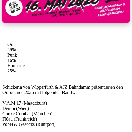
GENRE-MIX
Oi!
59%
Punk
16%
Hardcore
25%
Schickeria von Wipperfürth & AJZ Bahndamm präsentierten den
Oi!rodance 2026 mit folgenden Bands:
V.A.M 17 (Magdeburg)
Denim (Wien)
Choke Combat (München)
Fléau (Frankreich)
Pöbel & Gesocks (Ruhrpott)