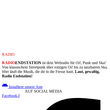
Adresse:
Breitscheidstraße 1, 07318 Kamsdorf
PLZ:
07318
Stadt:
Saalfeld/Saale
Land:
Germany
Location uuid:
455d988c-7b4d-4ff5-9263-9065e2dc560e
Legacy sqlite id:
wp_1769984461216_c8e6djyg6
Koordinaten:
50.6453396, 11.3617593
RADIO
ENDSTATION
RADIO
ENDSTATION
ist dein Webradio für Oi!, Punk und Ska!
Von klassischem Streetpunk über rotzigen Oi! bis zu tanzbarem Ska.
Hier läuft die Musik, die dir in die Fresse haut.
Laut, gewaltig,
Radio Endstation!
Installiere unsere App
FOLGE UNS
AUF SOCIAL MEDIA
Facebook-f