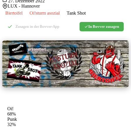
27. Dezember 2022
LUX - Hannover
Biertoifel
Oi!sturm asozial
Tank Shot
0
Zusagen in der Bovver-App
In Bovver zusagen
GENRE-MIX
Oi!
68%
Punk
32%