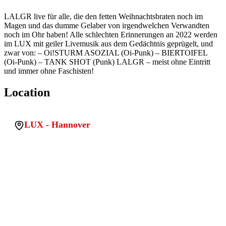
LALGR live für alle, die den fetten Weihnachtsbraten noch im
Magen und das dumme Gelaber von irgendwelchen Verwandten
noch im Ohr haben! Alle schlechten Erinnerungen an 2022 werden
im LUX mit geiler Livemusik aus dem Gedächtnis geprügelt, und
zwar von: – Oi!STURM ASOZIAL (Oi-Punk) – BIERTOIFEL
(Oi-Punk) – TANK SHOT (Punk) LALGR – meist ohne Eintritt
und immer ohne Faschisten!
Location
LUX - Hannover
PLZ:
30449
Stadt:
Hannover
Land:
Deutschland
Location uuid:
33017246-220a-43a7-a41e-05556a274ca7
Legacy sqlite id:
wp_1770402109106_v9g8pwthd6
Koordinaten:
52.3682094, 9.720537