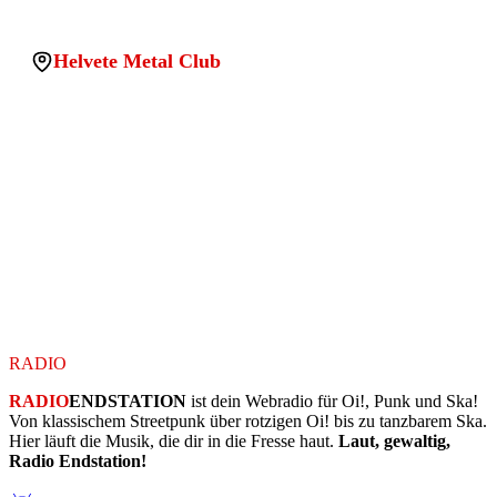
Helvete Metal Club
Adresse:
B 252, Wetter, Wetter (Hessen),
Landkreis Marburg-Biedenkopf, Hesse, 35083, Germany
PLZ:
46045
Stadt:
Oberhausen
Land:
Germany
Location uuid:
6523b50b-b975-4d96-925d-
e0b38da48329
Legacy sqlite id:
submit_loc_1771874715438_6991io
Koordinaten:
51.4689261, 6.8485953
RADIO
ENDSTATION
RADIO
ENDSTATION
ist dein Webradio für Oi!, Punk und Ska!
Von klassischem Streetpunk über rotzigen Oi! bis zu tanzbarem Ska.
Hier läuft die Musik, die dir in die Fresse haut.
Laut, gewaltig,
Radio Endstation!