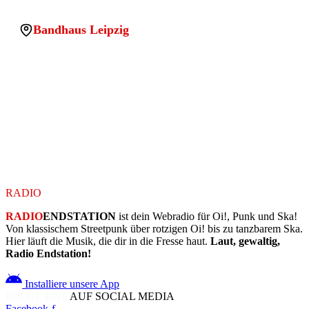
Bandhaus Leipzig
Adresse:
Saarländer Straße 17, 04179 Leipzig
PLZ:
04179
Stadt:
Leipzig
Land:
Germany
Location uuid:
f7546c99-7329-43f3-97e2-957fdfd3d370
Legacy sqlite id:
wp_1769972490267_unp2gcuf5
Koordinaten:
51.3249387, 12.3157069
RADIO
ENDSTATION
RADIO
ENDSTATION
ist dein Webradio für Oi!, Punk und Ska!
Von klassischem Streetpunk über rotzigen Oi! bis zu tanzbarem Ska.
Hier läuft die Musik, die dir in die Fresse haut.
Laut, gewaltig,
Radio Endstation!
Installiere unsere App
FOLGE UNS
AUF SOCIAL MEDIA
Facebook-f